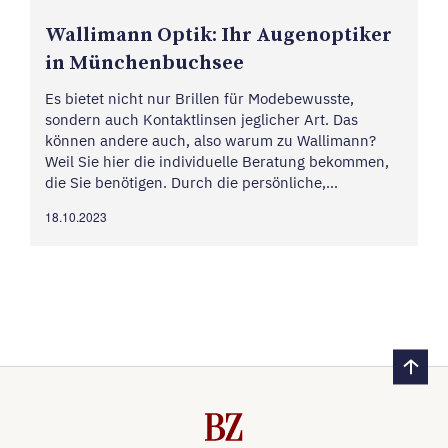
Walli­mann Optik: Ihr Augen­op­tiker
in München­buchsee
Es bietet nicht nur Brillen für Modebewusste,
sondern auch Kontaktlinsen jeglicher Art. Das
können andere auch, also warum zu Wallimann?
Weil Sie hier die individuelle Beratung bekommen,
die Sie benötigen. Durch die persönliche,
individuelle Betreuung finden Sie Ihr
18.10.2023
massgeschneidertes Produkt, ob Premium oder
Budget. Und manchmal braucht es...