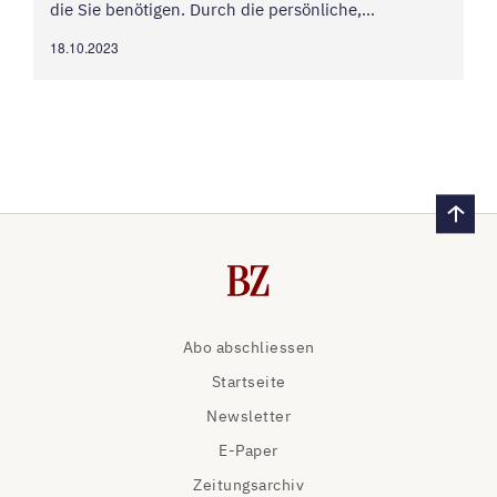
die Sie benötigen. Durch die persönliche,
individuelle Betreuung finden Sie Ihr
18.10.2023
massgeschneidertes Produkt, ob Premium oder
Budget. Und manchmal braucht es...
Abo abschliessen
Startseite
Newsletter
E-Paper
Zeitungsarchiv